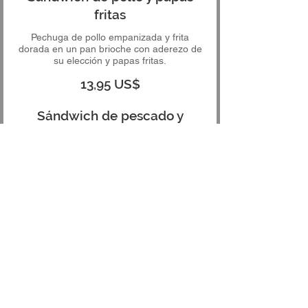
fritas
Pechuga de pollo empanizada y frita
dorada en un pan brioche con aderezo de
su elección y papas fritas.
13,95 US$
Sándwich de pescado y
patatas fritas
Dos trozos de bacalao rebozado con
cerveza en un panecillo brioche,
coronados a tu gusto con patatas fritas.
13,95 US$
App's Pizza 2615 13th St,
St. Cloud, FL, 34769