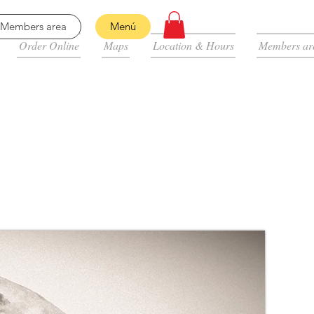
Members area
Menú
Order Online
Maps
Location & Hours
Members ar