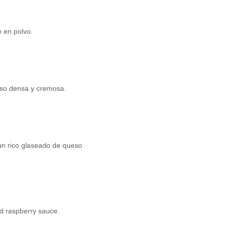
 en polvo.
eso densa y cremosa.
un rico glaseado de queso
ed raspberry sauce.