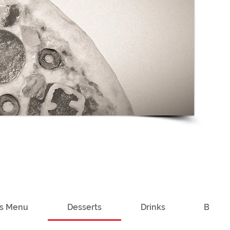
rs Menu
Desserts
Drinks
Baske