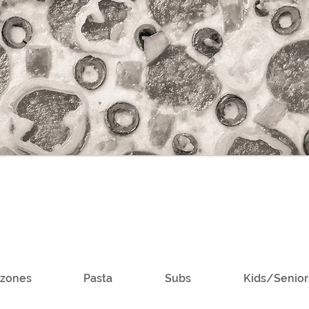
lzones
Pasta
Subs
Kids/Senio