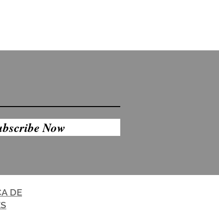
ubscribe Now
CA DE
ES