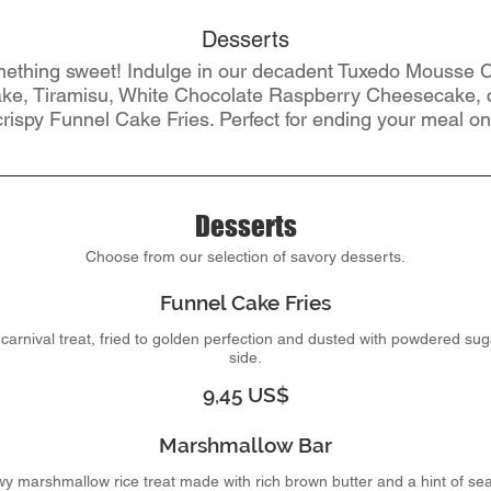
Desserts
omething sweet! Indulge in our decadent Tuxedo Mousse C
ke, Tiramisu, White Chocolate Raspberry Cheesecake, 
ispy Funnel Cake Fries. Perfect for ending your meal on 
Desserts
Choose from our selection of savory desserts.
Funnel Cake Fries
 carnival treat, fried to golden perfection and dusted with powdered su
side.
9,45 US$
Marshmallow Bar
y marshmallow rice treat made with rich brown butter and a hint of sea 