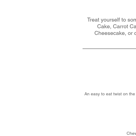
Treat yourself to s
Cake, Carrot Ca
Cheesecake, or cr
An easy to eat twist on the
Chew