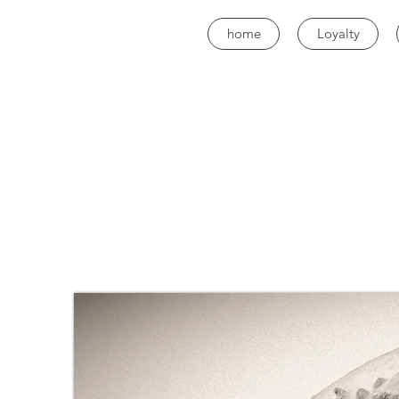
home
Loyalty