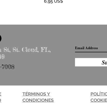
6,95 US$
 St, St. Cloud, FL,
69
S
-7008
E
TÉRMINOS Y
POLÍTI
D
CONDICIONES
COOKI