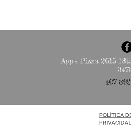
App's Pizza 2615 13th
347
407-892
POLÍTICA D
PRIVACIDA